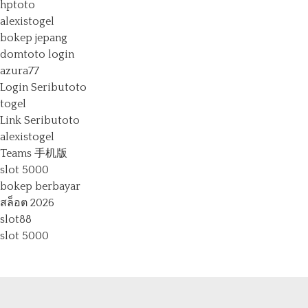
hptoto
alexistogel
bokep jepang
domtoto login
azura77
Login Seributoto
togel
Link Seributoto
alexistogel
Teams 手机版
slot 5000
bokep berbayar
สล็อต 2026
slot88
slot 5000