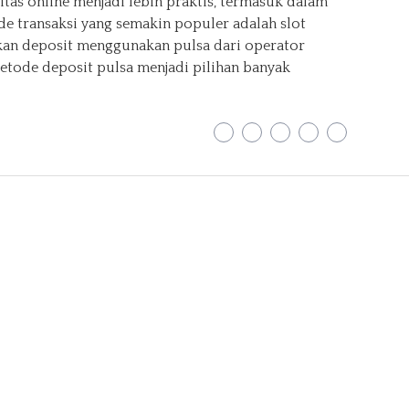
tas online menjadi lebih praktis, termasuk dalam
de transaksi yang semakin populer adalah slot
kan deposit menggunakan pulsa dari operator
Metode deposit pulsa menjadi pilihan banyak