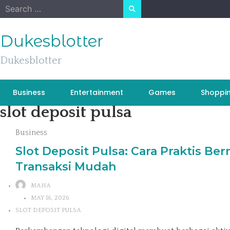
Skip
Search
to
for:
content
Dukesblotter
Dukesblotter
Business
Entertainment
Games
Shoppi
slot deposit pulsa
Business
Slot Deposit Pulsa: Cara Praktis Be
Transaksi Mudah
MAHA
MAY 16, 2026
SLOT DEPOSIT PULSA