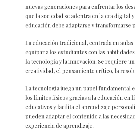
nuevas generaciones para enfrentar los desa
que la sociedad se adentra en la era digital
educación debe adaptarse y transformarse pa
La educación tradicional, centrada en aulas
equipar a los estudiantes con las habilidad
la tecnología y la innovación. Se requiere u
creatividad, el pensamiento crítico, la reso
La tecnología juega un papel fundamental e
los límites físicos gracias a la educación en
educativos y facilita el aprendizaje personal
pueden adaptar el contenido a las necesidad
experiencia de aprendizaje.