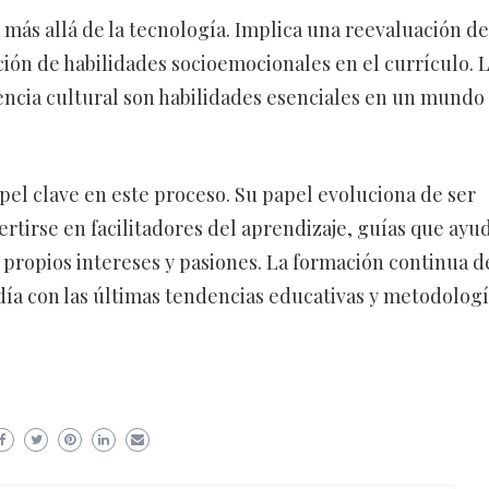
más allá de la tecnología. Implica una reevaluación de
ón de habilidades socioemocionales en el currículo. 
iencia cultural son habilidades esenciales en un mundo
l clave en este proceso. Su papel evoluciona de ser
tirse en facilitadores del aprendizaje, guías que ayu
s propios intereses y pasiones. La formación continua de
ía con las últimas tendencias educativas y metodologí