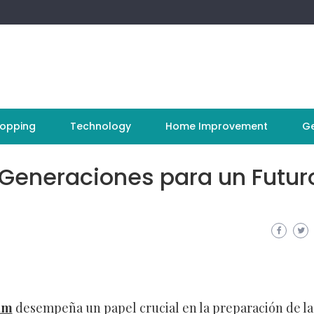
opping
Technology
Home Improvement
Ge
Generaciones para un Futur
dm
desempeña un papel crucial en la preparación de la