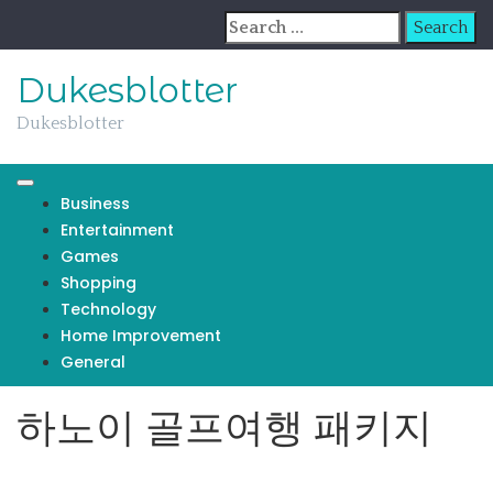
Skip
Search
to
for:
content
Dukesblotter
Dukesblotter
Business
Entertainment
Games
Shopping
Technology
Home Improvement
General
하노이 골프여행 패키지