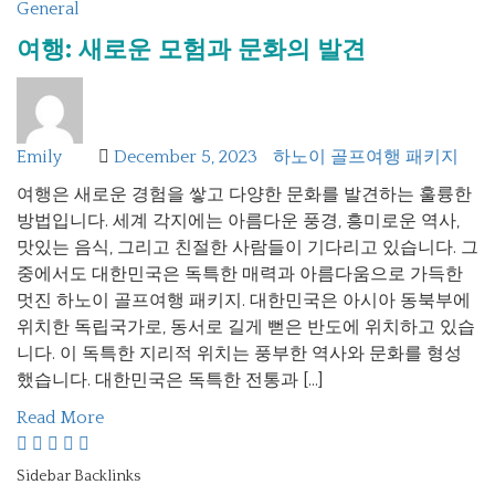
General
여행: 새로운 모험과 문화의 발견
Emily
December 5, 2023
하노이 골프여행 패키지
여행은 새로운 경험을 쌓고 다양한 문화를 발견하는 훌륭한
방법입니다. 세계 각지에는 아름다운 풍경, 흥미로운 역사,
맛있는 음식, 그리고 친절한 사람들이 기다리고 있습니다. 그
중에서도 대한민국은 독특한 매력과 아름다움으로 가득한
멋진 하노이 골프여행 패키지. 대한민국은 아시아 동북부에
위치한 독립국가로, 동서로 길게 뻗은 반도에 위치하고 있습
니다. 이 독특한 지리적 위치는 풍부한 역사와 문화를 형성
했습니다. 대한민국은 독특한 전통과 […]
Read More
Sidebar Backlinks