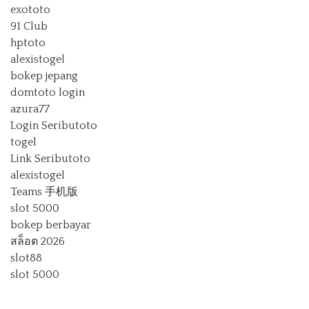
exototo
91 Club
hptoto
alexistogel
bokep jepang
domtoto login
azura77
Login Seributoto
togel
Link Seributoto
alexistogel
Teams 手机版
slot 5000
bokep berbayar
สล็อต 2026
slot88
slot 5000