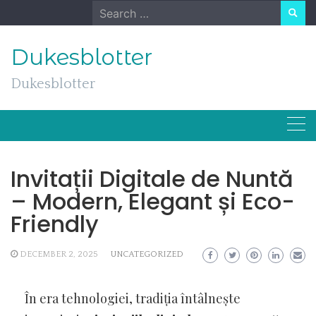
Skip
Search
to
for:
content
Dukesblotter
Dukesblotter
Invitații Digitale de Nuntă
– Modern, Elegant și Eco-
Friendly
DECEMBER 2, 2025
UNCATEGORIZED
În era tehnologiei, tradiția întâlnește