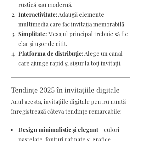
rustică sau modernă.
Interactivitate:
Adaugă elemente
multimedia care fac invitația memorabilă.
Simplitate:
Mesajul principal trebuie să fie
clar și ușor de citit.
Platforma de distribuție:
Alege un canal
care ajunge rapid și sigur la toți invitații.
Tendințe 2025 în invitațiile digitale
Anul acesta, invitațiile digitale pentru nuntă
înregistrează câteva tendințe remarcabile:
Design minimalistic și elegant
– culori
pastelate, fonturi rafinate și grafice