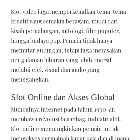
Slot video juga memperkenalkan tema-tema
kreatif yang semakin beragam, mulai dari
kisah petualangan, mitologi, film populer,
hingga budaya pop. Pemain tidak hanya
memutar gulungan, tetapi juga merasakan
pengalaman hiburan yang lebih imersif
melalui efek visual dan audio yang
menegangkan.
Slot Online dan Akses Global
Munculnya internet pada tahun 1990-an
membawa revolusi besar bagi industri slot.
Slot online memungkinkan pemain untuk
mengakses permainan kapan saja dan di mana