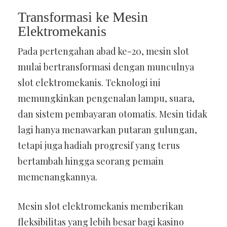
Transformasi ke Mesin
Elektromekanis
Pada pertengahan abad ke-20, mesin slot
mulai bertransformasi dengan munculnya
slot elektromekanis. Teknologi ini
memungkinkan pengenalan lampu, suara,
dan sistem pembayaran otomatis. Mesin tidak
lagi hanya menawarkan putaran gulungan,
tetapi juga hadiah progresif yang terus
bertambah hingga seorang pemain
memenangkannya.
Mesin slot elektromekanis memberikan
fleksibilitas yang lebih besar bagi kasino