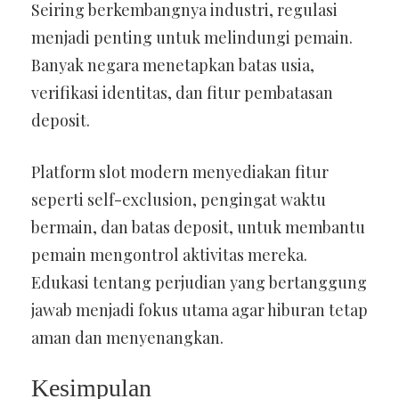
Seiring berkembangnya industri, regulasi
menjadi penting untuk melindungi pemain.
Banyak negara menetapkan batas usia,
verifikasi identitas, dan fitur pembatasan
deposit.
Platform slot modern menyediakan fitur
seperti self-exclusion, pengingat waktu
bermain, dan batas deposit, untuk membantu
pemain mengontrol aktivitas mereka.
Edukasi tentang perjudian yang bertanggung
jawab menjadi fokus utama agar hiburan tetap
aman dan menyenangkan.
Kesimpulan