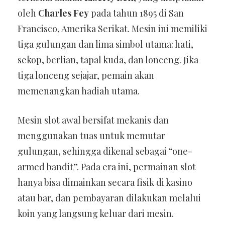
oleh
Charles Fey
pada tahun 1895 di San
Francisco, Amerika Serikat. Mesin ini memiliki
tiga gulungan dan lima simbol utama: hati,
sekop, berlian, tapal kuda, dan lonceng. Jika
tiga lonceng sejajar, pemain akan
memenangkan hadiah utama.
Mesin slot awal bersifat mekanis dan
menggunakan tuas untuk memutar
gulungan, sehingga dikenal sebagai “one-
armed bandit”. Pada era ini, permainan slot
hanya bisa dimainkan secara fisik di kasino
atau bar, dan pembayaran dilakukan melalui
koin yang langsung keluar dari mesin.