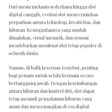
Dari mesin mekanis sederhana hingga slot
digital canggih, evolusi slot mencerminkan
perpaduan antara teknologi, kreativitas, dan
hiburan. Keunggulannya yang mudah
dimainkan, visual menarik, dan sensasi
mendebarkan membuat slot tetap populer di
seluruh dunia.
Namun, di balik keseruan tersebut, penting
bagi pemain untuk selalu bermain secara
bertanggung jawab. Dengan keseimbangan
antara hiburan dan kontrol diri, slot dapat
tetap menjadi pengalaman hiburan yang
aman dan menyenangkan di era digital.